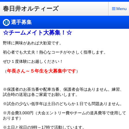
春日井オルティーズ
Menu
選手募集
☆チームメイト大募集！☆
野球に興味があれば大歓迎です。
初心者でも大丈夫！熱心なコーチがやさしく指導します。
ぜひ１度体験にお越しください！
年長さん
～５年
生を大募集中です
（
）
※保護者のお茶当番や配車当番、保護者会等はありません。
練習、
試合時の送迎は各ご家庭でお願いします。
※試合の少ない低学年は土日のどちらか１日でも問題ありません。
※月会費3,000円（大会エントリー費やチームの道具費等で使用して
おります）
※土日と祝日の9時～17時で活動しています。