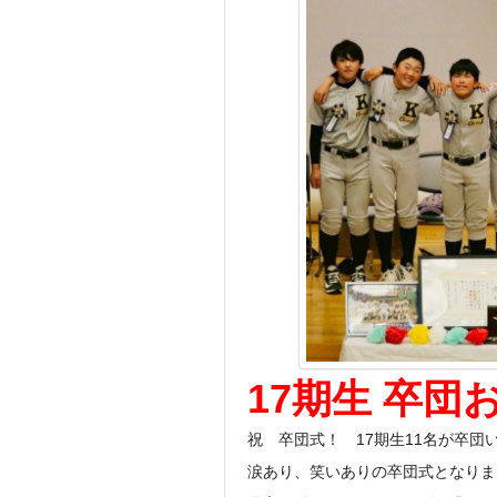
17期生 卒
祝 卒団式！ 17期生11名が卒団
涙あり、笑いありの卒団式となりま