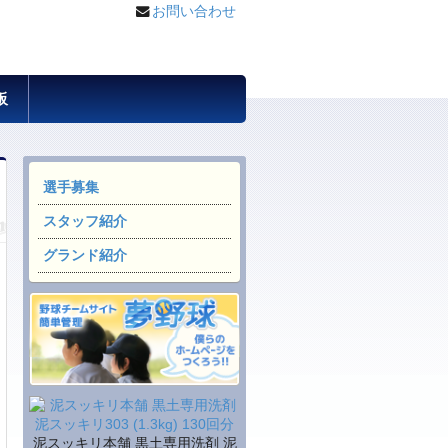
お問い合わせ
板
選手募集
スタッフ紹介
グランド紹介
泥スッキリ本舗 黒土専用洗剤 泥