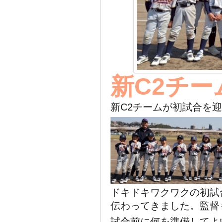
新C2チー
新C2チームが初試合を
ドキドキワクワクの初試
伝わってきました。監督
試合前に何を準備してよ