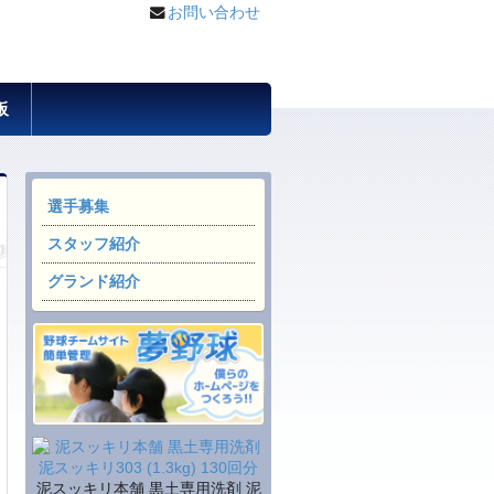
お問い合わせ
板
選手募集
スタッフ紹介
グランド紹介
泥スッキリ本舗 黒土専用洗剤 泥