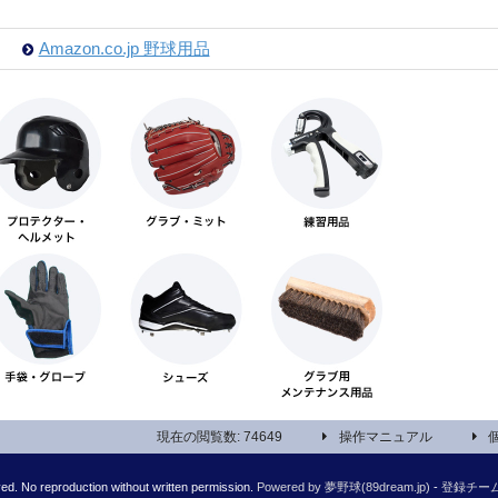
Amazon.co.jp 野球用品
現在の閲覧数: 74649
操作マニュアル
No reproduction without written permission.
Powered by 夢野球(89dream.jp)
-
登録チー